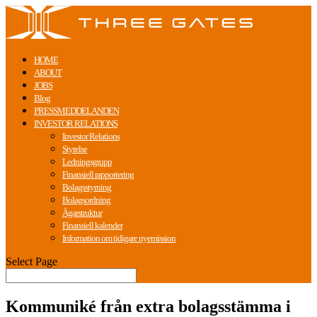
HOME
ABOUT
JOBS
Blog
PRESSMEDDELANDEN
INVESTOR RELATIONS
Investor Relations
Styrelse
Ledningsgrupp
Finansiell rapportering
Bolagsstyrning
Bolagsordning
Ägarstruktur
Finansiell kalender
Information om tidigare nyemission
Select Page
Kommuniké från extra bolagsstämma i