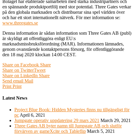
Bolaget har etablerade samarbeten med starka industripartners och
en spännande produktportfölj med stor potential. Three Gates verkar
på den globala marknaden och distribuerar sina spel världen över
och har ett stort internationellt nätverk. För mer information se:
www.threegates.se
Denna information är sådan information som Three Gates AB (publ)
är skyldigt att offentliggöra enligt EU:s
marknadsmissbruksförordning (MAR). Informationen lämnades,
genom ovanstående kontaktpersons försorg, för offentliggörande
den 18 maj 2020 klockan 14:00 CEST.
Share on Facebook
Share
Share on Twitter
Tweet
Share on LinkedIn
Share
Send email
Mail
Print
Print
Latest News
Project Blue Book: Hidden Mysteries finns nu tillgängligt för
pc
April 6, 2021
Jumpgate operativ uppdatering 29 mars 2021
March 29, 2021
Three Gates AB byter namn till Jumpgate AB och slutför
förvärven av gameXcite och Tableflip
March 5, 2021