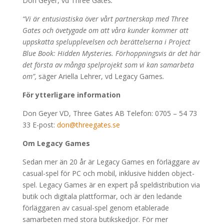
Don Geyer, vd Three Gates
.
“Vi är entusiastiska över vårt partnerskap med Three
Gates och övetygade om att våra kunder kommer att
uppskatta spelupplevelsen och berättelserna i Project
Blue Book: Hidden Mysteries. Förhoppningsvis är det här
det första av många spelprojekt som vi kan samarbeta
om”,
säger Ariella Lehrer, vd Legacy Games
.
För ytterligare information
Don Geyer VD, Three Gates AB Telefon: 0705 – 54 73
33 E-post:
don@threegates.se
Om Legacy Games
Sedan mer än 20 år är Legacy Games en förläggare av
casual-spel för PC och mobil, inklusive hidden object-
spel. Legacy Games är en expert på speldistribution via
butik och digitala plattformar, och är den ledande
förläggaren av casual-spel genom etablerade
samarbeten med stora butikskedjor. För mer