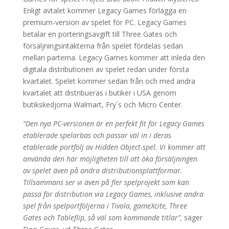
Enligt avtalet kommer Legacy Games förlägga en
premium-version av spelet för PC. Legacy Games
betalar en porteringsavgift till Three Gates och
försäljningsintäkterna från spelet fördelas sedan
mellan parterna. Legacy Games kommer att inleda den
digitala distributionen av spelet redan under första
kvartalet. Spelet kommer sedan från och med andra
kvartalet att distribueras i butiker i USA genom
butikskedjorna Walmart, Fry´s och Micro Center.
“Den nya PC-versionen är en perfekt fit för Legacy Games
etablerade spelarbas och passar väl in i deras
etablerade portfölj av Hidden Object-spel. Vi kommer att
använda den här möjligheten till att öka försäljningen
av spelet även på andra distributionsplattformar.
Tillsammans ser vi även på fler spelprojekt som kan
passa för distribution via Legacy Games, inklusive andra
spel från spelportföljerna i Tivola, gameXcite, Three
Gates och Tableflip, så väl som kommande titlar”,
säger